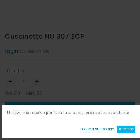
Cuscinetto NU 307 ECP
Login
to see price
Quantity:
Min:
0.0
-
Max:
0.0
Add to Cart
Utilizziamo i cookie per fornirti una migliore esperienza utente.
Add to Wishlist
0
Politica sui cookie
Accetto
Home
Ricerca
Wishlist
Account