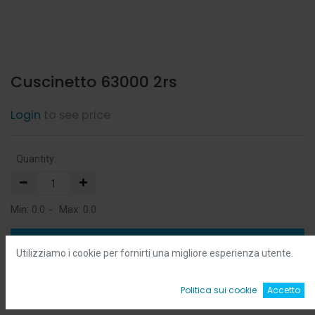
Cuscinetto 63000 2rs
Login
to see price
Quantity:
Min:
0.0
-
Max:
0.0
Add to Cart
Utilizziamo i cookie per fornirti una migliore esperienza utente.
Add to Wishlist
0
Politica sui cookie
Accetto
Home
Ricerca
Wishlist
Account