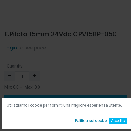
E.Pilota 15mm 24Vdc CPV15BP-050
Login
to see price
Quantity:
Min:
0.0
-
Max:
0.0
Add to Cart
Utilizziamo i cookie per fornirti una migliore esperienza utente.
Add to Wishlist
0
Politica sui cookie
Accetto
Home
Ricerca
Wishlist
Account