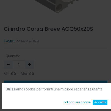
Cilindro Corsa Breve ACQ50x20S
Login
to see price
Quantity:
Min:
0.0
-
Max:
0.0
Add to Cart
Utilizziamo i cookie per fornirti una migliore esperienza utente.
Add to Wishlist
0
Politica sui cookie
Accetto
Home
Ricerca
Wishlist
Account