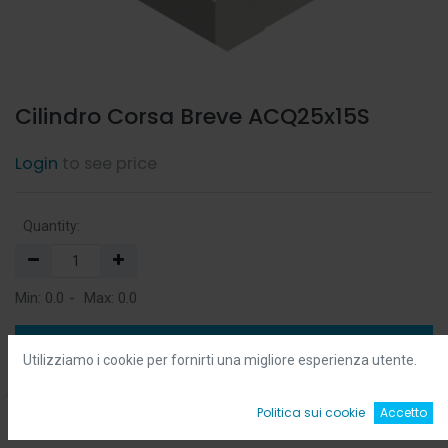
Cilindro Corsa Breve ACQ25x15S
Login
to see price
Quantity:
Min:
0.0
-
Max:
0.0
Add to Cart
Utilizziamo i cookie per fornirti una migliore esperienza utente.
Add to Wishlist
0
Politica sui cookie
Accetto
Home
Ricerca
Wishlist
Account