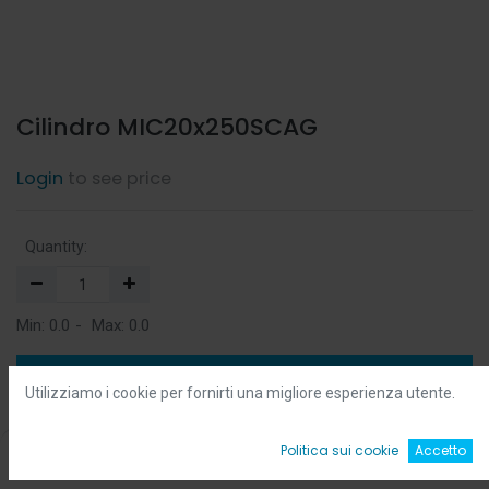
Cilindro MIC20x250SCAG
Login
to see price
Quantity:
Min:
0.0
-
Max:
0.0
Add to Cart
Utilizziamo i cookie per fornirti una migliore esperienza utente.
Add to Wishlist
0
Politica sui cookie
Accetto
Home
Ricerca
Wishlist
Account