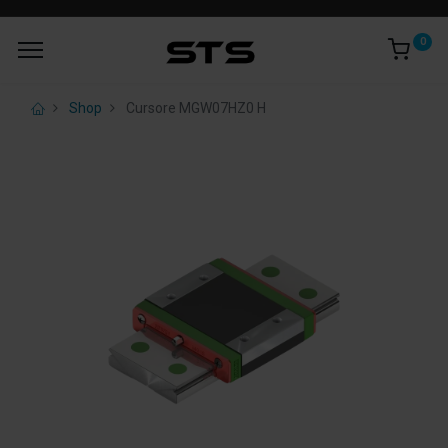
0
Shop
Cursore MGW07HZ0 H