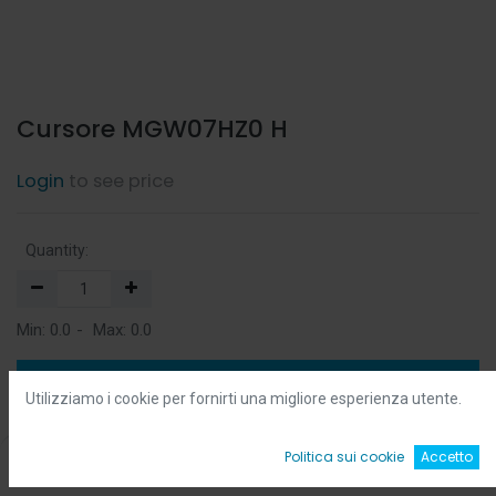
Cursore MGW07HZ0 H
Login
to see price
Quantity:
Min:
0.0
-
Max:
0.0
Add to Cart
Utilizziamo i cookie per fornirti una migliore esperienza utente.
Add to Wishlist
0
Politica sui cookie
Accetto
Home
Ricerca
Wishlist
Account