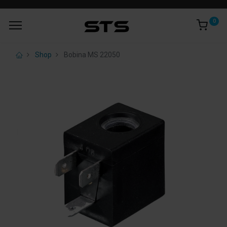
0
Shop
Bobina MS 22050