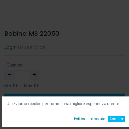
Bobina MS 22050
Login
to see price
Quantity:
Min:
0.0
-
Max:
0.0
Add to Cart
Utilizziamo i cookie per fornirti una migliore esperienza utente.
Add to Wishlist
0
Politica sui cookie
Accetto
Home
Ricerca
Wishlist
Account