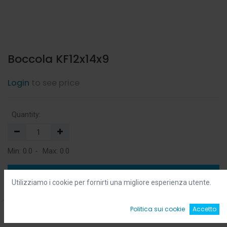
Boccola KF12x14x9
Login
to see price
Quantity:
Min:
0.0
-
Max:
0.0
Add to Cart
Utilizziamo i cookie per fornirti una migliore esperienza utente.
Add to Wishlist
0
Politica sui cookie
Accetto
Home
Ricerca
Wishlist
Account