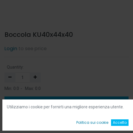
Boccola KU40x44x40
Login
to see price
Quantity:
Min:
0.0
-
Max:
0.0
Add to Cart
Utilizziamo i cookie per fornirti una migliore esperienza utente.
Add to Wishlist
0
Politica sui cookie
Accetto
Home
Ricerca
Wishlist
Account