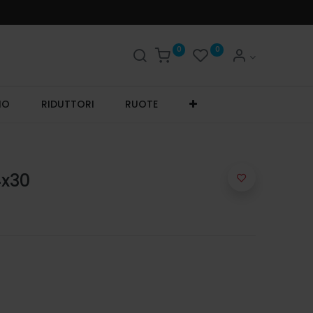
0
0
IO
RIDUTTORI
RUOTE
4x30