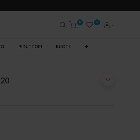
0
0
IO
RIDUTTORI
RUOTE
x20