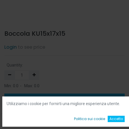
Boccola KU15x17x15
Login
to see price
Quantity:
Min:
0.0
-
Max:
0.0
Add to Cart
Utilizziamo i cookie per fornirti una migliore esperienza utente.
Add to Wishlist
0
Politica sui cookie
Accetto
Home
Ricerca
Wishlist
Account