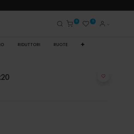
0
0
IO
RIDUTTORI
RUOTE
x20