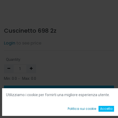
Cuscinetto 698 2z
Login
to see price
Quantity:
Min:
0.0
-
Max:
0.0
Add to Cart
Utilizziamo i cookie per fornirti una migliore esperienza utente.
Add to Wishlist
0
Politica sui cookie
Accetto
Home
Ricerca
Wishlist
Account