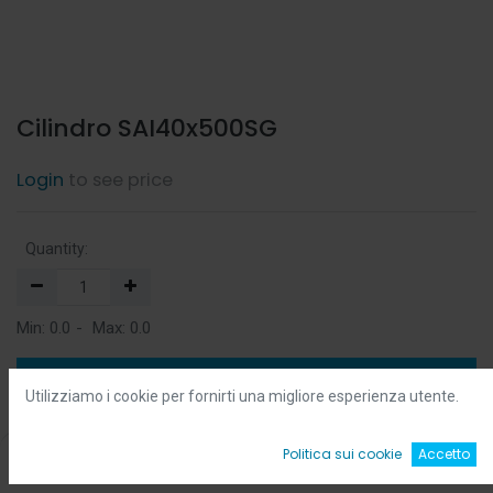
Cilindro SAI40x500SG
Login
to see price
Quantity:
Min:
0.0
-
Max:
0.0
Add to Cart
Utilizziamo i cookie per fornirti una migliore esperienza utente.
Add to Wishlist
0
Politica sui cookie
Accetto
Home
Ricerca
Wishlist
Account