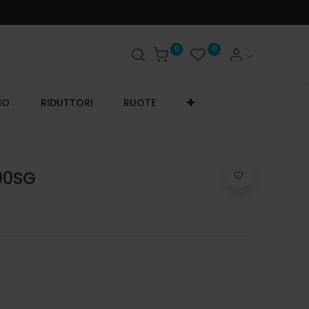
0
0
IO
RIDUTTORI
RUOTE
00SG