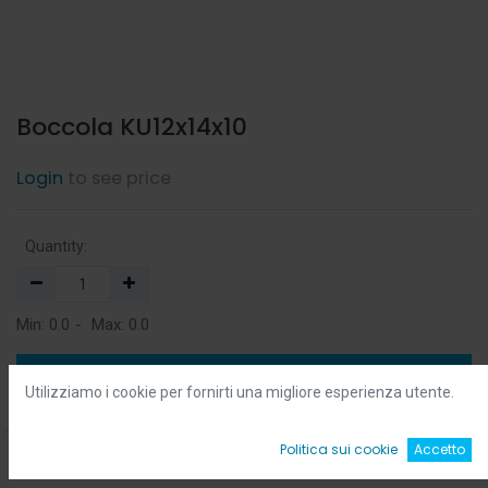
Boccola KU12x14x10
Login
to see price
Quantity:
Min:
0.0
-
Max:
0.0
Add to Cart
Utilizziamo i cookie per fornirti una migliore esperienza utente.
Add to Wishlist
0
Politica sui cookie
Accetto
Home
Ricerca
Wishlist
Account