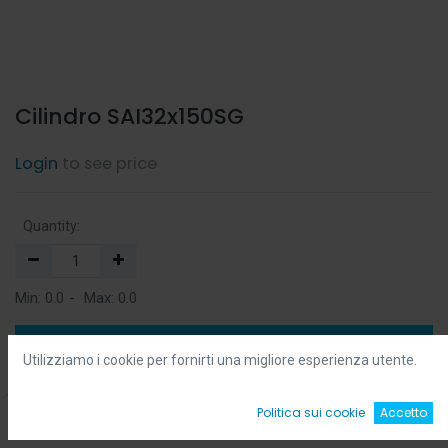
Cilindro SAI32x150SG
Login
to see price
Quantity:
Min:
0.0
-
Max:
0.0
Add to Cart
Utilizziamo i cookie per fornirti una migliore esperienza utente.
Add to Wishlist
0
Politica sui cookie
Accetto
Home
Ricerca
Wishlist
Account