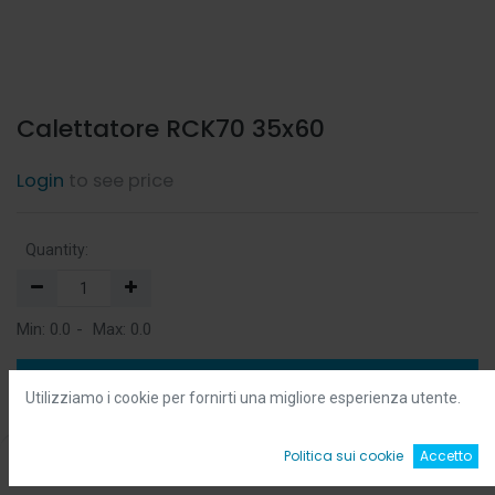
Calettatore RCK70 35x60
Login
to see price
Quantity:
Min:
0.0
-
Max:
0.0
Add to Cart
Utilizziamo i cookie per fornirti una migliore esperienza utente.
Add to Wishlist
0
Politica sui cookie
Accetto
Home
Ricerca
Wishlist
Account