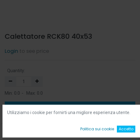
Calettatore RCK80 40x53
Login
to see price
Quantity:
Min:
0.0
-
Max:
0.0
Add to Cart
Utilizziamo i cookie per fornirti una migliore esperienza utente.
Add to Wishlist
0
Politica sui cookie
Accetto
Home
Ricerca
Wishlist
Account