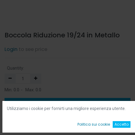
Boccola Riduzione 19/24 in Metallo
Login
to see price
Quantity:
Min:
0.0
-
Max:
0.0
Add to Cart
Utilizziamo i cookie per fornirti una migliore esperienza utente.
Add to Wishlist
0
Politica sui cookie
Accetto
Home
Ricerca
Wishlist
Account