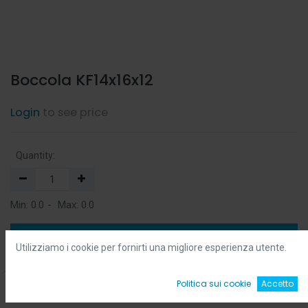
Boccola KF14x16x12
Login
to see price
Quantity:
Min:
0.0
-
Max:
0.0
Add to Cart
Utilizziamo i cookie per fornirti una migliore esperienza utente.
Add to Wishlist
0
Politica sui cookie
Accetto
Home
Ricerca
Wishlist
Account