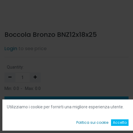
Boccola Bronzo BNZ12x18x25
Login
to see price
Quantity:
Min:
0.0
-
Max:
0.0
Add to Cart
Utilizziamo i cookie per fornirti una migliore esperienza utente.
Add to Wishlist
0
Politica sui cookie
Accetto
Home
Ricerca
Wishlist
Account