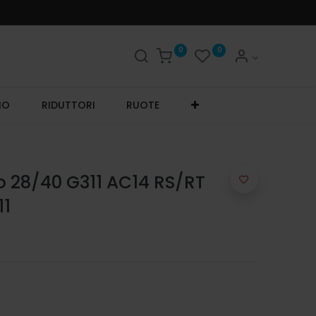
0
0
IO
RIDUTTORI
RUOTE
o 28/40 G311 AC14 RS/RT
11