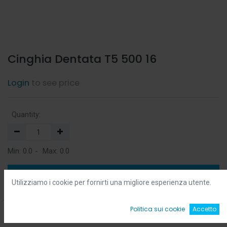
Cinghia Dentata T5 500 16
Login
to see price
Quantity:
Min:
0.0
-
Max:
0.0
Add to Cart
Utilizziamo i cookie per fornirti una migliore esperienza utente.
Add to Wishlist
0
Politica sui cookie
Accetto
Home
Ricerca
Wishlist
Account