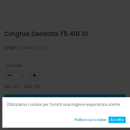
Cinghia Dentata T5 410 10
Login
to see price
Quantity:
Min:
0.0
-
Max:
0.0
Add to Cart
Utilizziamo i cookie per fornirti una migliore esperienza utente.
Add to Wishlist
0
Politica sui cookie
Accetto
Home
Ricerca
Wishlist
Account