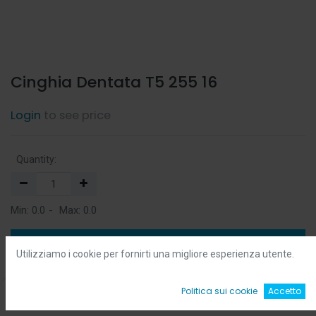
Cinghia Dentata T5 255 16
Login
to see price
Quantity:
Min:
0.0
-
Max:
0.0
Add to Cart
Utilizziamo i cookie per fornirti una migliore esperienza utente.
Add to Wishlist
0
Politica sui cookie
Accetto
Home
Ricerca
Wishlist
Account