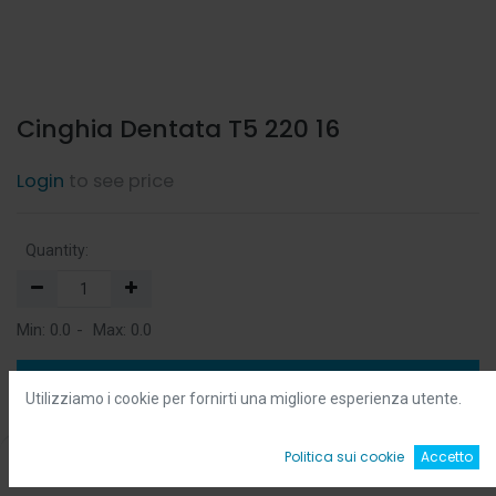
Cinghia Dentata T5 220 16
Login
to see price
Quantity:
Min:
0.0
-
Max:
0.0
Add to Cart
Utilizziamo i cookie per fornirti una migliore esperienza utente.
Add to Wishlist
0
Politica sui cookie
Accetto
Home
Ricerca
Wishlist
Account