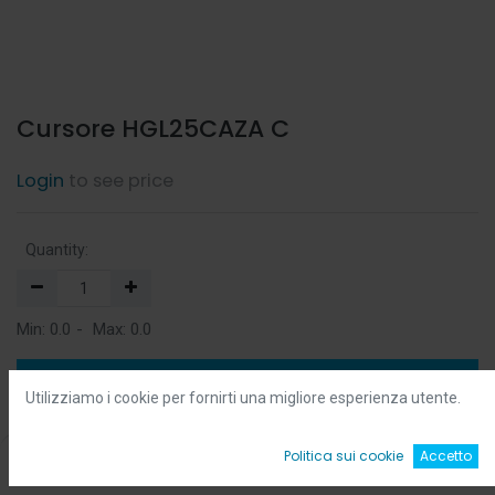
Cursore HGL25CAZA C
Login
to see price
Quantity:
Min:
0.0
-
Max:
0.0
Add to Cart
Utilizziamo i cookie per fornirti una migliore esperienza utente.
Add to Wishlist
0
Politica sui cookie
Accetto
Home
Ricerca
Wishlist
Account