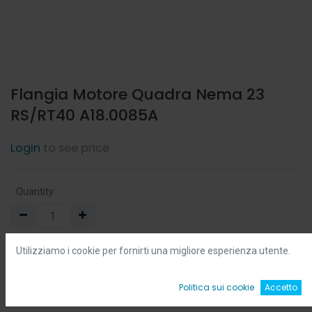
Flangia Motore Quadra Nema 23
RS/RT40 A18.0085A
Login
to see price
Quantity:
Min:
0.0
-
Max:
0.0
Utilizziamo i cookie per fornirti una migliore esperienza utente.
Add to Cart
0
Politica sui cookie
Accetto
Home
Ricerca
Wishlist
Account