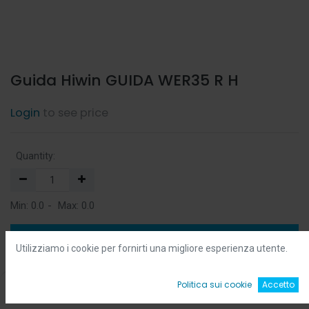
Guida Hiwin GUIDA WER35 R H
Login
to see price
Quantity:
Min:
0.0
-
Max:
0.0
Add to Cart
Utilizziamo i cookie per fornirti una migliore esperienza utente.
Add to Wishlist
0
Politica sui cookie
Accetto
Home
Ricerca
Wishlist
Account