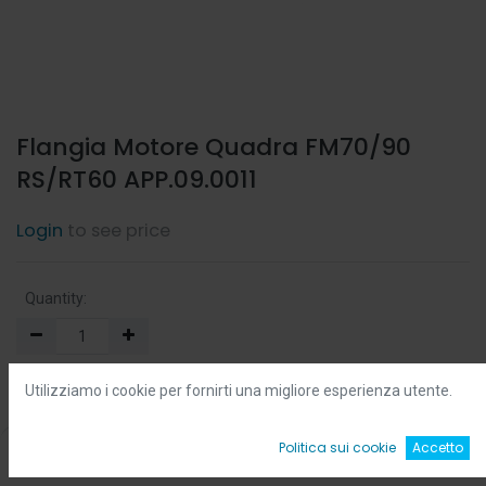
Flangia Motore Quadra FM70/90
RS/RT60 APP.09.0011
Login
to see price
Quantity:
Min:
0.0
-
Max:
0.0
Utilizziamo i cookie per fornirti una migliore esperienza utente.
Add to Cart
0
Politica sui cookie
Accetto
Home
Ricerca
Wishlist
Account