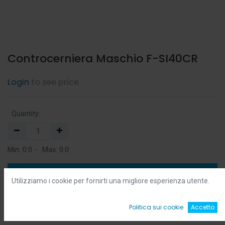
Controcerniera Maschio F-SI40CR
Login
to see price
Quantity:
Min:
0.0
-
Max:
0.0
Add to Cart
Utilizziamo i cookie per fornirti una migliore esperienza utente.
Add to Wishlist
0
Politica sui cookie
Accetto
Home
Ricerca
Wishlist
Account