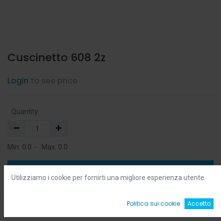
Cuscinetto 608 2z
Login
to see price
Quantity:
Min:
0.0
-
Max:
0.0
Add to Cart
Utilizziamo i cookie per fornirti una migliore esperienza utente.
Add to Wishlist
0
Politica sui cookie
Accetto
Home
Ricerca
Wishlist
Account