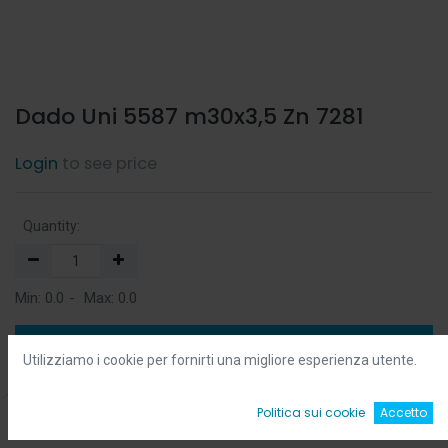
Dado Uni 5587 m30x3,5 Zn 7281
Login
to see price
Quantity:
Min:
0.0
-
Max:
0.0
Add to Cart
Utilizziamo i cookie per fornirti una migliore esperienza utente.
Add to Wishlist
0
Politica sui cookie
Accetto
Home
Ricerca
Wishlist
Account