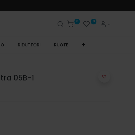
0
0
IO
RIDUTTORI
RUOTE
tra 05B-1