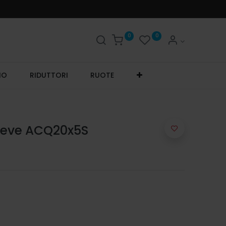
0
0
IO
RIDUTTORI
RUOTE
Breve ACQ20x5S