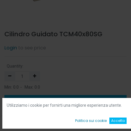
Cilindro Guidato TCM40x80SG
Login
to see price
Quantity:
Min:
0.0
-
Max:
0.0
Add to Cart
Utilizziamo i cookie per fornirti una migliore esperienza utente.
Add to Wishlist
0
Politica sui cookie
Accetto
Home
Ricerca
Wishlist
Account