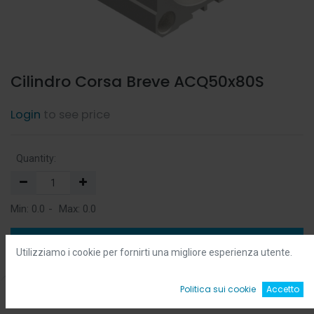
Cilindro Corsa Breve ACQ50x80S
Login
to see price
Quantity:
Min:
0.0
-
Max:
0.0
Add to Cart
Utilizziamo i cookie per fornirti una migliore esperienza utente.
Add to Wishlist
0
Politica sui cookie
Accetto
Home
Ricerca
Wishlist
Account