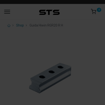
0
Shop
Guida Hiwin RGR20 R H