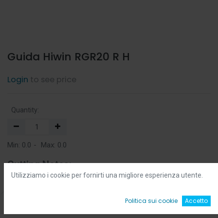
Guida Hiwin RGR20 R H
Login
to see price
Quantity:
Min:
0.0
-
Max:
0.0
Cutting Notes:
Utilizziamo i cookie per fornirti una migliore esperienza utente.
il prodotto è venduto a 'mm'
0
Politica sui cookie
Accetto
Add to Cart
Home
Ricerca
Wishlist
Account