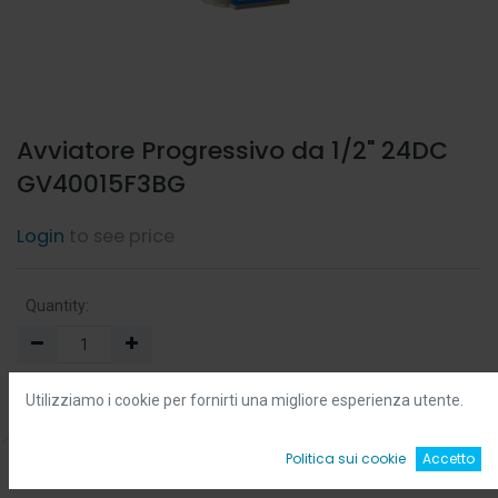
Avviatore Progressivo da 1/2" 24DC
GV40015F3BG
Login
to see price
Quantity:
Min:
0.0
-
Max:
0.0
Utilizziamo i cookie per fornirti una migliore esperienza utente.
Add to Cart
0
Politica sui cookie
Accetto
Home
Ricerca
Wishlist
Account