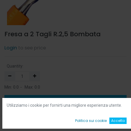
Fresa a 2 Tagli R.2,5 Bombata
Login
to see price
Quantity:
Min:
0.0
-
Max:
0.0
Add to Cart
Utilizziamo i cookie per fornirti una migliore esperienza utente.
Add to Wishlist
0
Politica sui cookie
Accetto
Home
Ricerca
Wishlist
Account