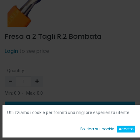
Fresa a 2 Tagli R.2 Bombata
Login
to see price
Quantity:
Min:
0.0
-
Max:
0.0
Add to Cart
Utilizziamo i cookie per fornirti una migliore esperienza utente.
Add to Wishlist
0
Politica sui cookie
Accetto
Home
Ricerca
Wishlist
Account