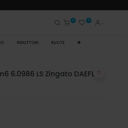
0
0
IO
RIDUTTORI
RUOTE
m6 6.0986 LS Zingato DAEFL06