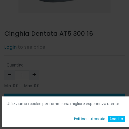
Cinghia Dentata AT5 300 16
Login
to see price
Quantity:
Min:
0.0
-
Max:
0.0
Add to Cart
Utilizziamo i cookie per fornirti una migliore esperienza utente.
Add to Wishlist
0
Politica sui cookie
Accetto
Home
Ricerca
Wishlist
Account