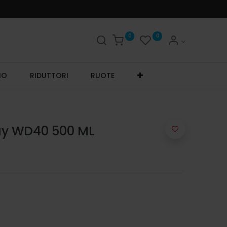
0
0
IO
RIDUTTORI
RUOTE
ray WD40 500 ML