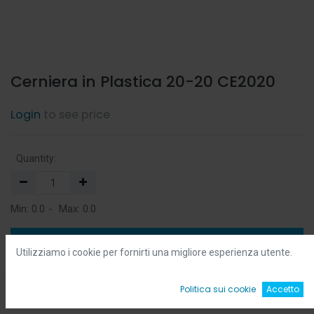
Cerniera in Plastica 20-20 CE2020
Login
to see price
Quantity:
Min:
0.0
-
Max:
0.0
Add to Cart
Utilizziamo i cookie per fornirti una migliore esperienza utente.
Add to Wishlist
0
Politica sui cookie
Accetto
Home
Ricerca
Wishlist
Account