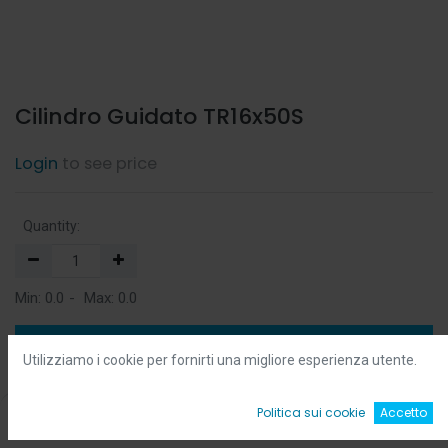
Cilindro Guidato TR16x50S
Login
to see price
Quantity:
Min:
0.0
-
Max:
0.0
Add to Cart
Utilizziamo i cookie per fornirti una migliore esperienza utente.
Add to Wishlist
0
Politica sui cookie
Accetto
Home
Ricerca
Wishlist
Account