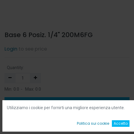
Base 6 Posiz. 1/4" 200M6FG
Login
to see price
Quantity:
Min:
0.0
-
Max:
0.0
Add to Cart
Utilizziamo i cookie per fornirti una migliore esperienza utente.
Add to Wishlist
0
Politica sui cookie
Accetto
Home
Ricerca
Wishlist
Account